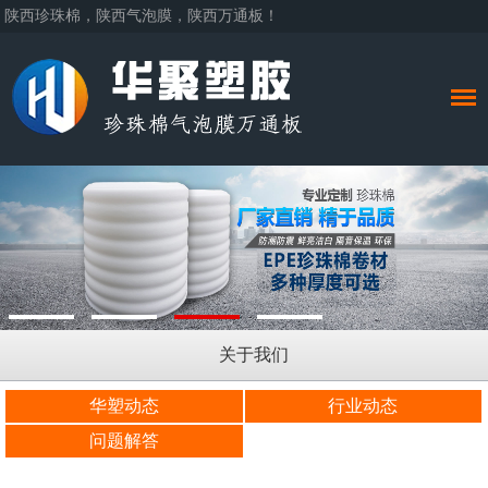
陕西珍珠棉，陕西气泡膜，陕西万通板！
关于我们
华塑动态
行业动态
问题解答