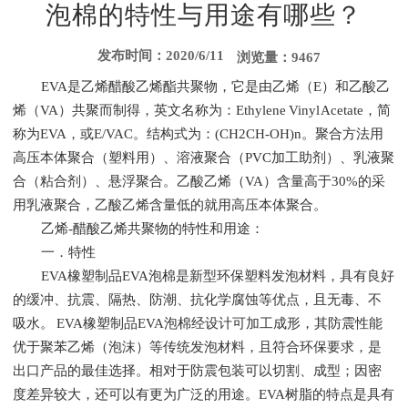
泡棉的特性与用途有哪些？
发布时间：2020/6/11
浏览量：9467
EVA是乙烯醋酸乙烯酯共聚物，它是由乙烯（E）和乙酸乙
烯（VA）共聚而制得，英文名称为：Ethylene Vinyl Acetate，简
称为EVA，或E/VAC。结构式为：(CH2CH-OH)n。聚合方法用
高压本体聚合（塑料用）、溶液聚合（PVC加工助剂）、乳液聚
合（粘合剂）、悬浮聚合。乙酸乙烯（VA）含量高于30%的采
用乳液聚合，乙酸乙烯含量低的就用高压本体聚合。
乙烯-醋酸乙烯共聚物的特性和用途：
一．特性
EVA橡塑制品EVA泡棉是新型环保塑料发泡材料，具有良好
的缓冲、抗震、隔热、防潮、抗化学腐蚀等优点，且无毒、不
吸水。 EVA橡塑制品EVA泡棉经设计可加工成形，其防震性能
优于聚苯乙烯（泡沫）等传统发泡材料，且符合环保要求，是
出口产品的最佳选择。相对于防震包装可以切割、成型；因密
度差异较大，还可以有更为广泛的用途。EVA树脂的特点是具有