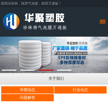
陕西珍珠棉，陕西气泡膜，陕西万通板！
关于我们
华塑动态
行业动态
问题解答