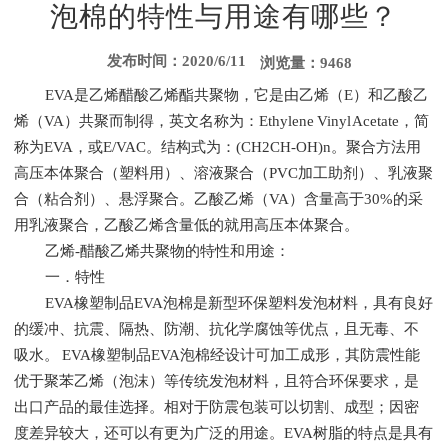
泡棉的特性与用途有哪些？
发布时间：2020/6/11
浏览量：9468
EVA是乙烯醋酸乙烯酯共聚物，它是由乙烯（E）和乙酸乙
烯（VA）共聚而制得，英文名称为：Ethylene Vinyl Acetate，简
称为EVA，或E/VAC。结构式为：(CH2CH-OH)n。聚合方法用
高压本体聚合（塑料用）、溶液聚合（PVC加工助剂）、乳液聚
合（粘合剂）、悬浮聚合。乙酸乙烯（VA）含量高于30%的采
用乳液聚合，乙酸乙烯含量低的就用高压本体聚合。
乙烯-醋酸乙烯共聚物的特性和用途：
一．特性
EVA橡塑制品EVA泡棉是新型环保塑料发泡材料，具有良好
的缓冲、抗震、隔热、防潮、抗化学腐蚀等优点，且无毒、不
吸水。 EVA橡塑制品EVA泡棉经设计可加工成形，其防震性能
优于聚苯乙烯（泡沫）等传统发泡材料，且符合环保要求，是
出口产品的最佳选择。相对于防震包装可以切割、成型；因密
度差异较大，还可以有更为广泛的用途。EVA树脂的特点是具有